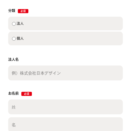
分類
必須
法人
個人
法人名
お名前
必須