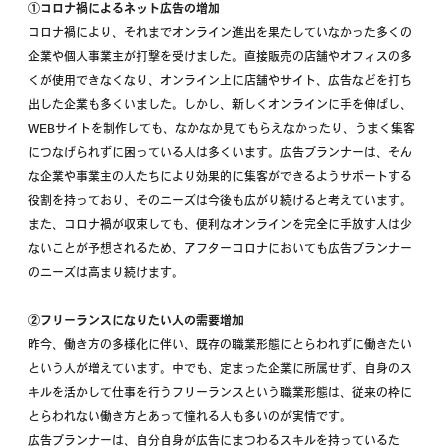
①コロナ禍によるネット広告の増加
コロナ禍により、それまでオンライン進出を果たしていなかった多くの
企業や個人事業主が打撃を受けました。直接販売の店舗やオフィスの多
くが使用できなくなり、オンライン上に店舗やサイト、広告などを打ち
出した企業も多くいました。しかし、新しくオンラインに手を伸ばし、
WEBサイトを制作しても、なかなか見てもらえなかったり、うまく集客
につなげられずに困っている人は多くいます。広告プランナーは、そん
な企業や事業主の人たちにより効果的に集客ができるようサポートする
役割を持っており、そのニーズは今後も広がり続けると考えています。
また、コロナ禍が収束しても、便利なオンラインを完全に手放す人は少
ないことが予想されるため、アフターコロナにおいても広告プランナー
のニーズは高まり続けます。
②フリーランスになりたい人の需要増加
昨今、働き方の多様化に伴い、既存の職業形態にとらわれずに働きたい
という人が増えています。中でも、定まった企業に所属せず、自身のス
キルを活かして仕事を行うフリーランスという職業形態は、従来の枠に
とらわれない働き方とあって憧れる人も多いのが実情です。
広告プランナーは、自分自身が広告にまつわるスキルを持っているた