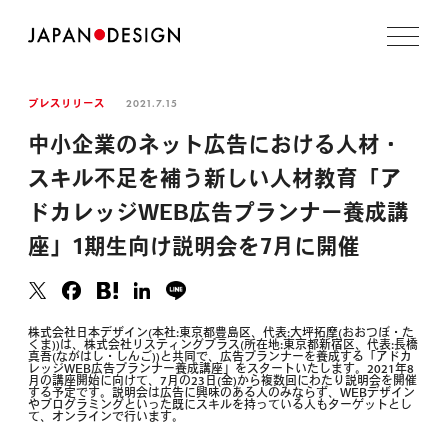
2021.7.15
プレスリリース
中小企業のネット広告における人材・
スキル不足を補う新しい人材教育「ア
ドカレッジWEB広告プランナー養成講
座」1期生向け説明会を7月に開催
株式会社日本デザイン(本社:東京都豊島区、代表:大坪拓摩(おおつぼ・た
くま))は、株式会社リスティングプラス(所在地:東京都新宿区、代表:長橋
真吾(ながはし・しんご))と共同で、広告プランナーを養成する「アドカ
レッジWEB広告プランナー養成講座」をスタートいたします。2021年8
月の講座開始に向けて、7月の23日(金)から複数回にわたり説明会を開催
する予定です。説明会は広告に興味のある人のみならず、WEBデザイン
やプログラミングといった既にスキルを持っている人もターゲットとし
て、オンラインで行います。