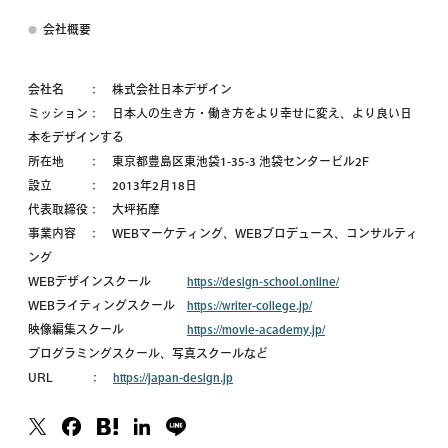
会社概要
会社名 ： 株式会社日本デザイン
ミッション： 日本人の生き方・働き方をより幸せに変え、より良い日
本をデザインする
所在地 ： 東京都豊島区東池袋1-35-3 池袋センタービル2F
設立 ： 2013年2月18日
代表取締役： 大坪拓摩
事業内容 ： WEBマーケティング、WEBプロデュース、コンサルティ
ング
WEBデザインスクール
https://design-school.online/
WEBライティングスクール
https://writer-college.jp/
映像編集スクール
https://movie-academy.jp/
プログラミングスクール、写真スクールなど
URL ：
https://japan-design.jp