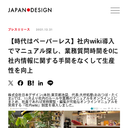
2021.12.21
プレスリリース
【時代はペーパーレス】社内wiki導入
でマニュアル探し、業務質問時間を0に
社内情報に関する手間をなくして生産
性を向上
株式会社日本デザイン(本社:東京都池袋、代表:大坪拓摩(おおつぼ・たく
ま))では、11月より社内のルールや業務のマニュアルをオンライン上に
まとめ、社員であれば常時閲覧・編集が可能なオンラインマニュアルを
常用する「社内wiki」制度を導入しました。